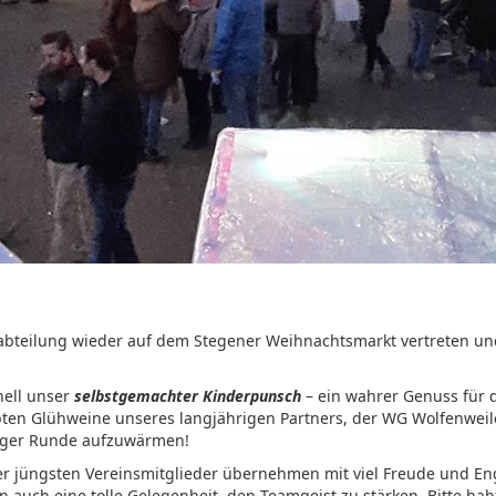
dabteilung wieder auf dem Stegener Weihnachtsmarkt vertreten un
nell unser
selbstgemachter Kinderpunsch
– ein wahrer Genuss für d
bten Glühweine unseres langjährigen Partners, der WG Wolfenweil
lliger Runde aufzuwärmen!
er jüngsten Vereinsmitglieder übernehmen mit viel Freude und E
 auch eine tolle Gelegenheit, den Teamgeist zu stärken. Bitte hab