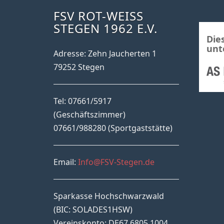
FSV ROT-WEISS S
TEGEN 1962 E.V.
Die
unt
Adresse: Zehn Jaucherten 1
79252 Stegen
Tel: 07661/5917
(Geschäftszimmer)
07661/988280 (Sportgaststätte)
Email:
Info@FSV-Stegen.de
Sparkasse Hochschwarzwald
(BIC: SOLADES1HSW)
Vereinskonto: DE67 6805 1004