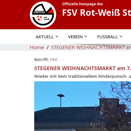
Offizielle Hompage des
FSV Rot-Weiß S
AKTUELL
VEREIN
FUSSBALL
Home
STEGENER WEIHNACHTSMARKT am 
Betrifft:
FSV
STEGENER WEIHNACHTSMARKT am 7. 
Wieder mit dem traditionellem Kinderpunsch- 