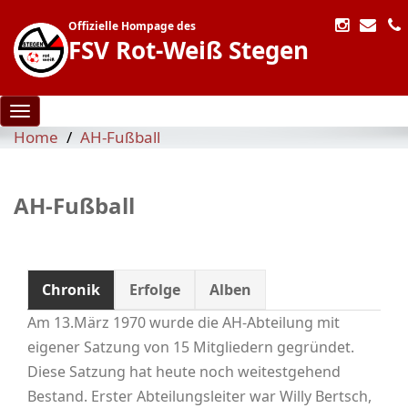
Offizielle Hompage des
FSV Rot-Weiß Stegen
Toggle navigation
Home
AH-Fußball
AH-Fußball
Chronik
Erfolge
Alben
Am 13.März 1970 wurde die AH-Abteilung mit
eigener Satzung von 15 Mitgliedern gegründet.
Diese Satzung hat heute noch weitestgehend
Bestand. Erster Abteilungsleiter war Willy Bertsch,