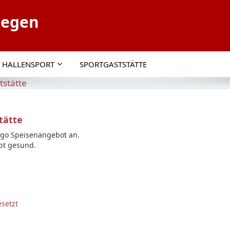
tegen
HALLENSPORT
SPORTGASTSTÄTTE
tstätte
tätte
o-go Speisenangebot an.
bt gesund.
esetzt