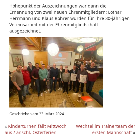
Höhepunkt der Auszeichnungen war dann die
Ernennung von zwei neuen Ehrenmitgliedern: Lothar
Herrmann und Klaus Rohrer wurden für Ihre 30-jährigen
Vereinsarbeit mit der Ehrenmitgliedschaft
ausgezeichnet.
Geschrieben am 23. März 2024
«
Kinderturnen fällt Mittwoch
Wechsel im Trainerteam der
aus / anschl. Osterferien
ersten Mannschaft
»