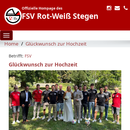
Offizielle Hompage des
FSV Rot-Weiß Stegen
Toggle navigation
Home
Glückwunsch zur Hochzeit
Betrifft:
FSV
Glückwunsch zur Hochzeit