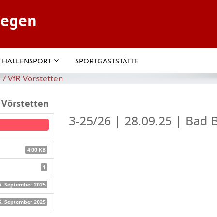
tegen
HALLENSPORT
SPORTGASTSTÄTTE
 / VfR Vörstetten
R Vörstetten
3-25/26 | 28.09.25 | Bad B
4.00 KB
1
6. September 2025
6. September 2025