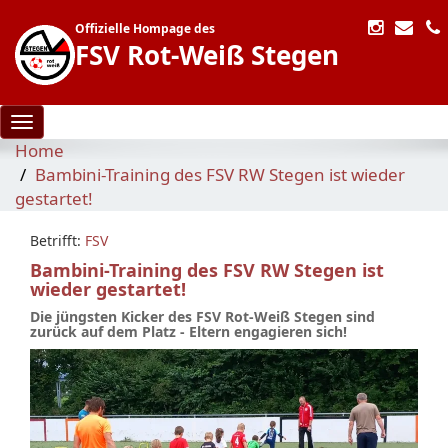
Offizielle Hompage des
FSV Rot-Weiß Stegen
Toggle navigation
Home
Bambini-Training des FSV RW Stegen ist wieder
gestartet!
Betrifft:
FSV
Bambini-Training des FSV RW Stegen ist
wieder gestartet!
Die jüngsten Kicker des FSV Rot-Weiß Stegen sind
zurück auf dem Platz - Eltern engagieren sich!