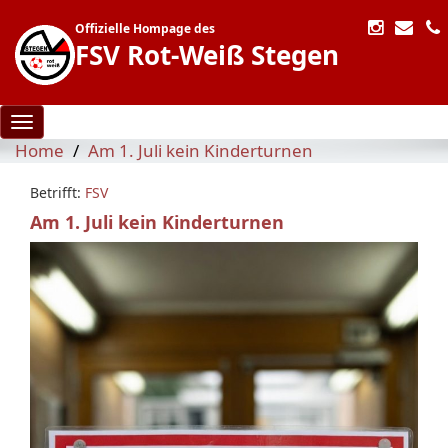
Offizielle Hompage des
FSV Rot-Weiß Stegen
Toggle navigation
Home
Am 1. Juli kein Kinderturnen
Betrifft:
FSV
Am 1. Juli kein Kinderturnen