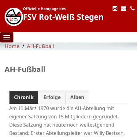
Offizielle Hompage des
FSV Rot-Weiß Stegen
Toggle navigation
Home
AH-Fußball
AH-Fußball
Chronik
Erfolge
Alben
Am 13.März 1970 wurde die AH-Abteilung mit
eigener Satzung von 15 Mitgliedern gegründet.
Diese Satzung hat heute noch weitestgehend
Bestand. Erster Abteilungsleiter war Willy Bertsch,