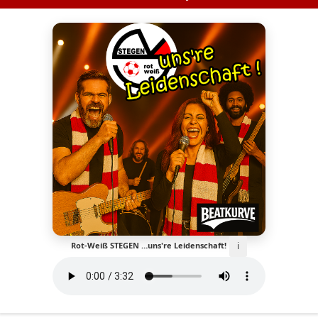
ℹ️
Rot-Weiß STEGEN …uns're Leidenschaft!